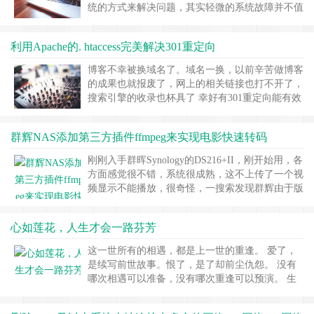
大体上还……
继续阅读 »
统的方式来解决问题，其实轻微的系统故障并不值
得我们那么劳师动众，Windows系统自带的修复命
令就可以帮我们解决问题。 SFC全称：System File
利用Apache的. htaccess完美解决301重定向
Checker(系统文件检查器) 它能扫描所有受保护的
系统文件并用正确的 Microsoft 版本替换不正确的
博客不幸被换域名了。域名一换，以前辛苦做博客
版本……
继续阅读 »
的成果也就报废了，网上的相关链接也打不开了，
搜索引擎的收录也杯具了 幸好有301重定向能有效
解决这样的问题。正如月光博客这篇文章中说的:
*301重定向可促进搜索引擎优化效果 从搜索引擎
群辉NAS添加第三方插件ffmpeg来实现电影快速转码
优化角度出发，301重定向是网址重定向最为可行
的一种办法。当网站的域名发生变更后，搜索引擎
刚刚入手群晖Synology的DS216+II，刚开始用，各
只对新网址进行索引，同时又会把旧地址下原……
方面感觉很不错，系统很成熟，这不上传了一个视
继续阅读 »
频显示不能播放，很奇怪，一搜索发现群辉由于版
权问题，现在的video staion就不支持dts编码的视频
了。这可如何是好，我的很多收藏的电影都是这个
心如莲花，人生才会一路芬芳
格式啊！ 通过一系列的网络搜索，找到了几乎完
美的解决方案，不用担心更新等问题！ 方法如
这一世所有的相遇，都是上一世的重逢。 爱了，
下： 在套件中心添……
继续阅读 »
是续写前世故事。恨了，是了却前尘仇怨。 没有
哪次相遇可以准备，没有哪次重逢可以预演。 生
命是一场情理之中的意外。 笑看花开是一种好心
情，静赏花落是一种好境界。 人生无尽的悲欢离