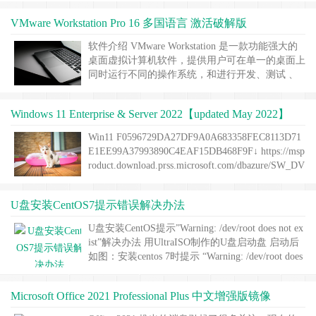
用 root 账户登录。其实，有一个更好的办法来保
VMware Workstation Pro 16 多国语言 激活破解版
证安全，那就是通过密钥的方式登录。 密钥形式
登录的原理是：利用密钥生成器制作一对密钥，即
软件介绍 VMware Workstation 是一款功能强大的
一只公钥和一只私……
继续阅读 »
桌面虚拟计算机软件，提供用户可在单一的桌面上
同时运行不同的操作系统，和进行开发、测试 、
部署新的应用程序的最佳解决方案。 VMware Wor
kstation可在一部实体机器上模拟完整的网络环
Windows 11 Enterprise & Server 2022【updated May 2022】
境，以及可便于携带的虚拟机器，其更好的灵活性
与先进的技术胜过了市面上其他的虚拟计算机软
Win11 F0596729DA27DF9A0A683358FEC8113D71
件。 对于企业的 ……
继续阅读 »
E1EE99A37993890C4EAF15DB468F9F↓ https://msp
roduct.download.prss.microsoft.com/dbazure/SW_DV
D9_WIN_Pro_11_21H2.7_64BIT_ChnSimp_Pro_EN
T_EDU_N_……
继续阅读 »
U盘安装CentOS7提示错误解决办法
U盘安装CentOS提示”Warning: /dev/root does not ex
ist”解决办法 用UltraISO制作的U盘启动盘 启动后
如图：安装centos 7时提示 “Warning: /dev/root does
not exist, could not boot” 这个问题是木有找到你的
U盘。 在一个能够编辑U盘……
继续阅读 »
Microsoft Office 2021 Professional Plus 中文增强版镜像