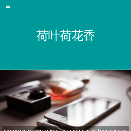
荷叶荷花香