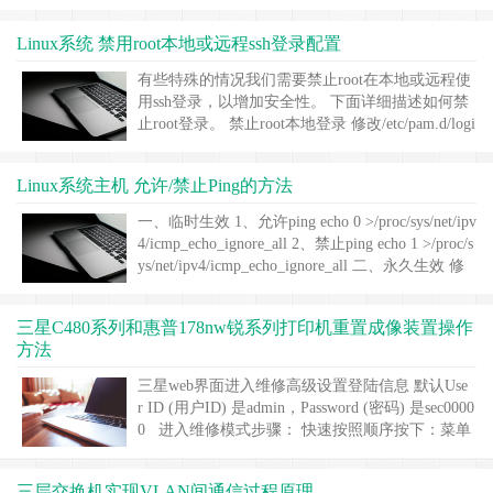
x来说属于必备技能(尤其是运维人员)。 在centos中
ssh服务默认是已经被安装了的，可通过命令 rpm -
Linux系统 禁用root本地或远程ssh登录配置
qa | grep openssh 查看是否安装了ssh服务。 如果没
有安装，那么第一步安……
继续阅读 »
有些特殊的情况我们需要禁止root在本地或远程使
用ssh登录，以增加安全性。 下面详细描述如何禁
止root登录。 禁止root本地登录 修改/etc/pam.d/logi
n文件增加下面一行 auth required pam_succeed_if.so
user != root quiet 禁止root远程ssh登录 修改/etc/ssh/
Linux系统主机 允许/禁止Ping的方法
sshd_con……
继续阅读 »
一、临时生效 1、允许ping echo 0 >/proc/sys/net/ipv
4/icmp_echo_ignore_all 2、禁止ping echo 1 >/proc/s
ys/net/ipv4/icmp_echo_ignore_all 二、永久生效 修
改文件：/etc/sysctl.conf 1、允许ping 编辑： vi……
继续阅读 »
三星C480系列和惠普178nw锐系列打印机重置成像装置操作
方法
三星web界面进入维修高级设置登陆信息 默认Use
r ID (用户ID) 是admin，Password (密码) 是sec0000
0 进入维修模式步骤： 快速按照顺序按下：菜单
键+返回键+左+右+OK+停止，当屏幕显示 TECH
MODE 时，表示进入了维修模式。 一些一体机面
三层交换机实现VLAN间通信过程原理