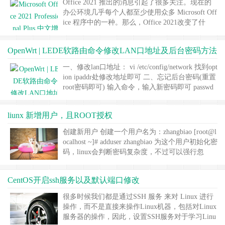
Office 2021 推出的消息引起了很多关注。现在的
办公环境几乎每个人都至少使用众多 Microsoft Off
ice 程序中的一种。那么，Office 2021改变了什
么？在使用Office程序时，Office 套件的新变化是
否会改善您的整体体验，或者变得更加复杂呢？
OpenWrt | LEDE软路由命令修改LAN口地址及后台密码方法
Microsoft Office 2021 将有哪些修改？ 改为一次性
购买模式 最……
继续阅读 »
一、修改lan口地址： vi /etc/config/network 找到opt
ion ipaddr处修改地址即可 二、忘记后台密码(重置
root密码即可) 输入命令，输入新密码即可 passwd
……
继续阅读 »
liunx 新增用户，且ROOT授权
创建新用户 创建一个用户名为：zhangbiao [root@l
ocalhost ~]# adduser zhangbiao 为这个用户初始化密
码，linux会判断密码复杂度，不过可以强行忽
略： [root@localhost ~]# passwd zhangbiao 更改用
户 zhangbiao 的密码 。 新的 密码： 无效的密码：
CentOS开启ssh服务以及默认端口修改
密码未通过字典检查 ……
继续阅读 »
很多时候我们都是通过SSH 服务 来对 Linux 进行
操作，而不是直接来操作Linux机器，包括对Linux
服务器的操作，因此，设置SSH服务对于学习Linu