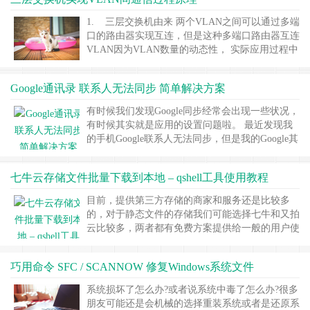
板有数字键的，直接 菜单键#1934菜单进入 维修
模式。 &nbs……
继续阅读 »
1. 三层交换机由来 两个VLAN之间可以通过多端
口的路由器实现互连，但是这种多端口路由器互连
VLAN因为VLAN数量的动态性， 实际应用过程中
是很难实施的，因此可以用单端口路由器互连多个
VLAN。 单端口路由器互连VLAN解决了VLAN数
Google通讯录 联系人无法同步 简单解决方案
量动态性问题，路由器和交换机间链路带宽瓶颈问
题。 在交换机上增加一个路由模块，集路由模块
有时候我们发现Google同步经常会出现一些状况，
和交换功能为……
继续阅读 »
有时候其实就是应用的设置问题啦。 最近发现我
的手机Google联系人无法同步，但是我的Google其
他所有的应用全部可以正常同步， 百思不得其
解，一开始以为是代理服务器的问题，然而并不
七牛云存储文件批量下载到本地 – qshell工具使用教程
是， 然后怀疑是定位检测到在中国地区做了限
制？ 最后发现都不是这些问题，而是在安装应用
目前，提供第三方存储的商家和服务还是比较多
后，我们并没有给足它权限而已。 Go……
继续阅
的，对于静态文件的存储我们可能选择七牛和又拍
读 »
云比较多，两者都有免费方案提供给一般的用户使
用还是足够的。对于两家云存储产品之前也都有使
用过，而且目前有一些静态文件放在上面调出来使
巧用命令 SFC / SCANNOW 修复Windows系统文件
用还是比较方便的。相对而言，静态文件存储在这
些云存储服务上下载调用的时候比在云盘上速度快
系统损坏了怎么办?或者说系统中毒了怎么办?很多
一些。 我们通过使用后发现七牛和又拍云的产品
朋友可能还是会机械的选择重装系统或者是还原系