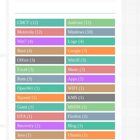
留
CMCT (12)
Android (12)
Motorola (12)
Windows (10)
Win7 (4)
Logo (4)
Boot (4)
Google (3)
Office (3)
Win10 (3)
Excel (3)
Music (3)
Rom (3)
Apps (2)
OpenWrt (1)
WIFI (1)
Xposed (1)
KMS (1)
Guest (1)
MSDN (1)
OTA (1)
Firefox (1)
Recovery (1)
Blog (1)
Java (1)
Ubuntu (1)