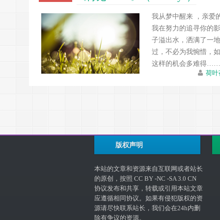
我从梦中醒来 ，亲爱
我在努力的追寻你的影
子溢出水，洒满了一地
过，不必为我惋惜，如
这样的机会多难得…
荷叶
版权声明
本站的文章和资源来自互联网或者站长
的原创，按照 CC BY -NC -SA 3.0 CN
协议发布和共享，转载或引用本站文章
应遵循相同协议。如果有侵犯版权的资
源请尽快联系站长，我们会在24h内删
除有争议的资源。