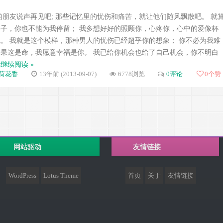
的朋友说声再见吧; 那些记忆里的忧伤和痛苦，就让他们随风飘散吧。 就
子，你也不能为我停留； 我多想好好的照顾你，心疼你，心中的爱像杯
。 我就是这个模样，那种男人的忧伤已经超乎你的想象； 你不必为我难
果这是命，我愿意幸福是你。 我已给你机会也给了自己机会，你不明白
…
继续阅读 »
荷花香
13年前 (2013-09-07)
6778浏览
0评论
0
个赞
网站驱动
友情链接
WordPress
Lotus Theme
首页
关于
友情链接