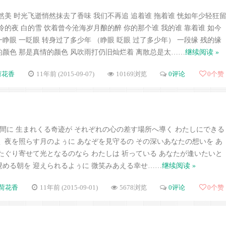
然美 时光飞逝悄然抹去了香味 我们不再追 追着谁 拖着谁 恍如年少轻狂
冷的夜 白的雪 饮着曾今沧海岁月酿的醉 你的那个谁 我的谁 靠着谁 如今
睁眼 一眨眼 转身过了多少年 （睁眼 眨眼 过了多少年） 一段缘 残的缘
的颜色 那是真情的颜色 风吹雨打仍旧灿烂着 离散总是太……
继续阅读 »
荷花香
11年前 (2015-09-07)
10169浏览
0评论
0
个赞
間に 生まれくる奇迹が それぞれの心の差す場所へ導く わたしにできる
く 夜を照らす月のよぅに あなぞを見守るの その深いあなたの想いを あ
 たぐり寄せて光となるのなら わたしは 祈っている あなたが逢いたいと
覺める朝を 迎えられるよぅに 微笑みあえる幸せ……
继续阅读 »
荷花香
11年前 (2015-09-01)
5678浏览
0评论
0
个赞