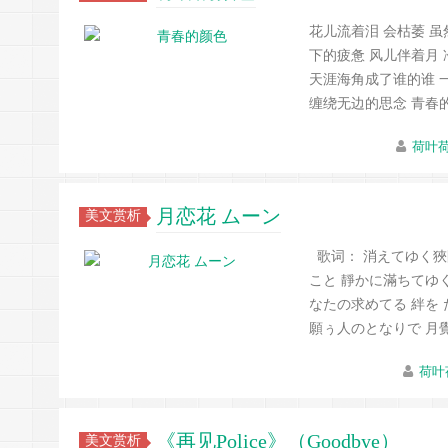
花儿流着泪 会枯萎 虽
下的疲惫 风儿伴着月 
天涯海角成了谁的谁 一
缠绕无边的思念 青春
荷叶
月恋花 ムーン
美文赏析
歌词： 消えてゆく狹
こと 靜かに滿ちてゆ
なたの求めてる 絆を
願ぅ人のとなりで 月
荷叶
《再见Police》（Goodbye）
美文赏析