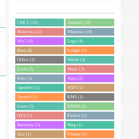
CMCT (12)
Android (12)
Motorola (12)
Windows (10)
Win7 (4)
Logo (4)
Boot (4)
Google (3)
Office (3)
Win10 (3)
Excel (3)
Music (3)
Rom (3)
Apps (2)
OpenWrt (1)
WIFI (1)
Xposed (1)
KMS (1)
Guest (1)
MSDN (1)
OTA (1)
Firefox (1)
Recovery (1)
Blog (1)
Java (1)
Ubuntu (1)