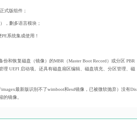
1.8正式版组件；
块），删多语言模块；
便PE系统集成使用！
复磁盘（镜像）的MBR（Master Boot Record）或分区 PBR
7/8 的 BCD；管理 UEFI 启动项。还具有磁盘扇区编辑、磁盘填充、分区管理、磁
imagex最新版识别不了wimboot和esd镜像，已被微软抛弃）没有Dis
压缩的镜像。